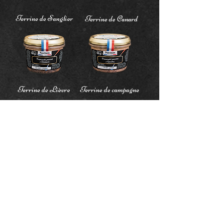
Terrine de Sanglier
Terrine de Canard
Terrine de Lièvre
Terrine de campagne
Rillettes d'Oie
Terrine de foie de
volaille au cognac