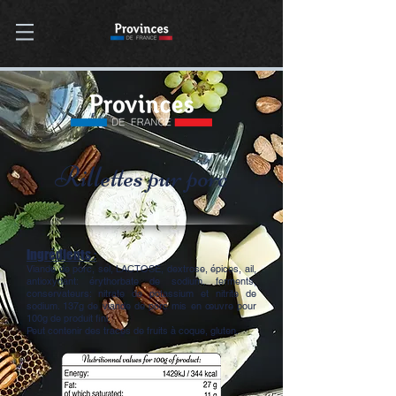
Rillettes pur porc
Ingrédients :
Viande de porc, sel, LACTOSE, dextrose, épices, ail,
antioxydant: érythorbate de sodium, ferments,
conservateurs: nitrate de potassium et nitrite de
sodium. 137g de viande de porc mis en œuvre pour
100g de produit fini.
Peut contenir des traces de fruits à coque, gluten.